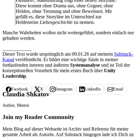
Familien-, Staatsführung folgt einer neuen Storyline.
Diese kommt ohne Drama aus, ohne Gegner, ohne
Helden, ohne Trennung und ohne Beweisnot. Mir
gefällt es, diese Storyline im Unterschied zur
Heldenreise
Liebesgeschichte
zu nennen.
Manche Wahrheiten wollen nicht weitergeführt, sondern einfach nur
gehalten werden.
____________
Dieser Text wurde ursprünglich am 09.01.26 auf meinem
Substack-
Kanal
veröffentlicht. Er bildet eine wichtige Säule in meiner
fortlaufenden inneren und äußeren
Systemanalyse
und ist Teil der
konzeptionellen Vorarbeit für mein erstes Buch über
Unity
Leadership
.
Facebook
X
Instagram
LinkedIn
Email
Claudia Shkatov
Author, Mentor
Join my Reader Community
Mein Blog auf dieser Webseite ist Archiv und Referenz für meine
gesamte Arbeit als Autorin. Auf Substack hingegen lade ich Dich zu