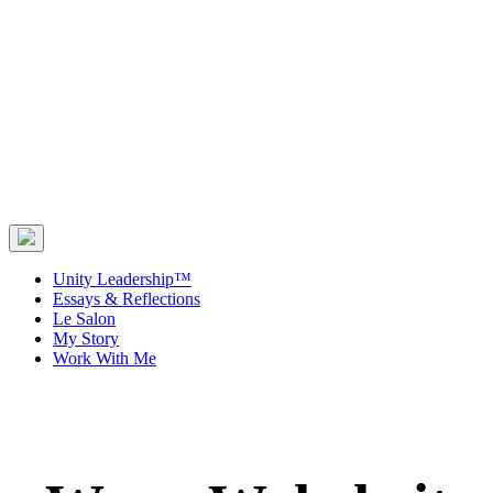
Unity Leadership™
Essays & Reflections
Le Salon
My Story
Work With Me