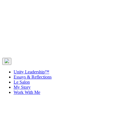
Unity Leadership™
Essays & Reflections
Le Salon
My Story
Work With Me