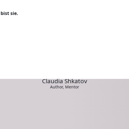
bist sie.
Claudia Shkatov
Author, Mentor
r