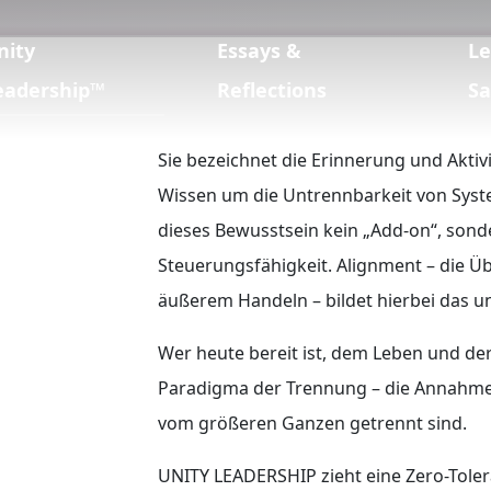
nity
Essays &
L
eadership™
Reflections
Sa
Sie bezeichnet die Erinnerung und Aktiv
Wissen um die Untrennbarkeit von Syst
dieses Bewusstsein kein „Add-on“, sond
Steuerungsfähigkeit. Alignment – die 
äußerem Handeln – bildet hierbei das u
Wer heute bereit ist, dem Leben und der
Paradigma der Trennung – die Annahme,
vom größeren Ganzen getrennt sind.
UNITY LEADERSHIP zieht eine Zero-Tolera