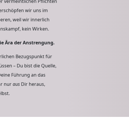
Dei
 vermeintlichen Pflichten
erschöpfen wir uns im
Fre
eren, weil wir innerlich
enskampf, kein Wirken.
die Ära der Anstrengung.
rlichen Bezugspunkt für
ssen – Du bist die Quelle,
 Deine Führung an das
hr nur
aus
Dir heraus,
lbst.