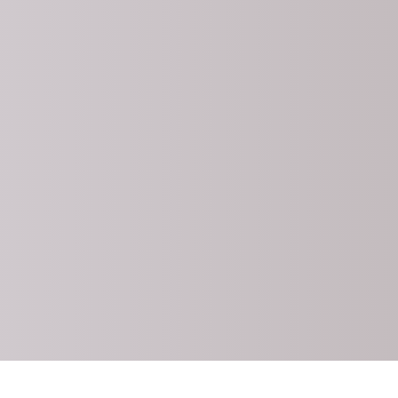
ner eigenen
quenz