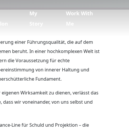
e
My
Work With
lon
Story
Me
ierung einer Führungsqualität, die auf dem
emen beruht. In einer hochkomplexen Welt ist
ern die Voraussetzung für echte
Übereinstimmung von innerer Haltung und
nerschütterliche Fundament.
 eigenen Wirksamkeit zu dienen, verlässt das
 dass wir voneinander, von uns selbst und
nce-Line für Schuld und Projektion – die