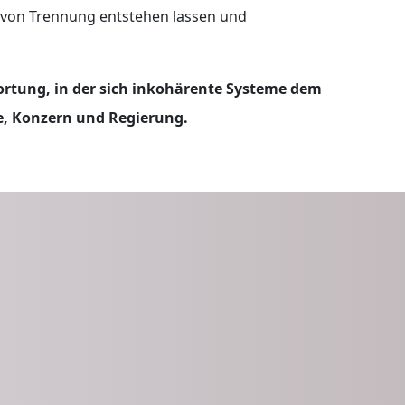
n von Trennung entstehen lassen und
wortung, in der sich inkohärente Systeme dem
ie, Konzern und Regierung.
öpfen statt
gieren: Die
veränität