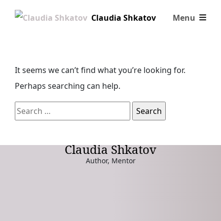
Skip to content
Claudia Shkatov
Menu
Nothing Found
It seems we can’t find what you’re looking for.
S
Perhaps searching can help.
e
a
r
c
Claudia Shkatov
h
Author, Mentor
f
Join my Reader
o
Community
r
: